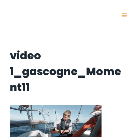
Skip
to
content
video
1_gascogne_Mome
nt11