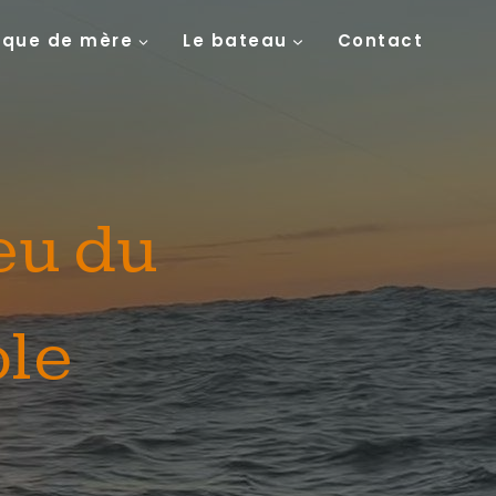
ique de mère
Le bateau
Contact
eu du
ole