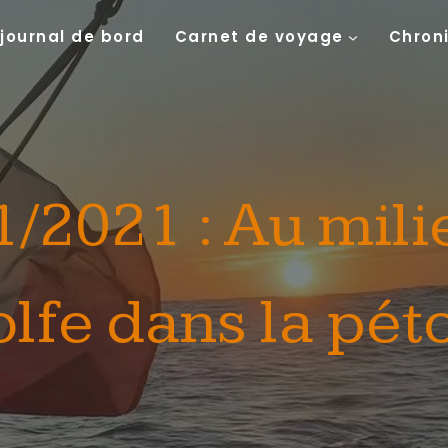
 journal de bord
Carnet de voyage
Chron
1/2021 : Au mili
lfe dans la pét