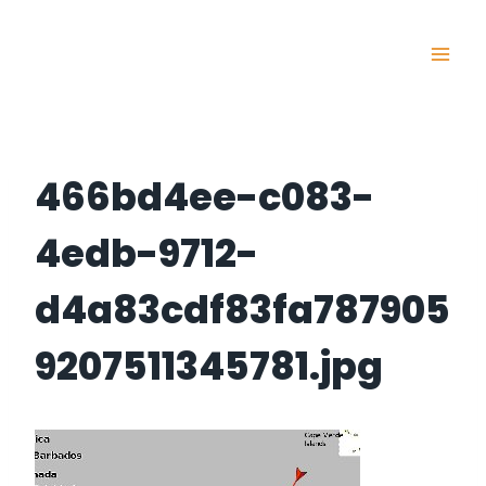
Skip
to
content
466bd4ee-c083-
4edb-9712-
d4a83cdf83fa787905
9207511345781.jpg