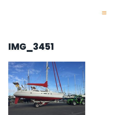
Skip
to
content
IMG_3451